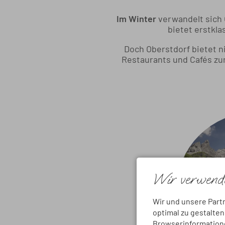
Im Winter
verwandelt sich 
bietet erstkla
Doch Oberstdorf bietet n
Restaurants und Cafés zum
Wir verwende
Wir und unsere Part
optimal zu gestalte
Browserinformationen