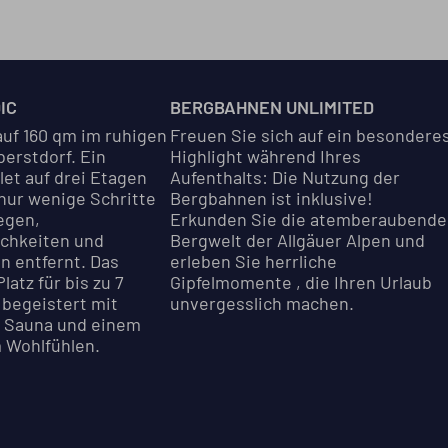
IC
BERGBAHNEN UNLIMITED
auf 160 qm im ruhigen
Freuen Sie sich auf ein besondere
erstdorf. Ein
Highlight während Ihres
let auf drei Etagen
Aufenthalts: Die Nutzung der
 nur wenige Schritte
Bergbahnen ist inklusive!
egen,
Erkunden Sie die atemberaubende
chkeiten und
Bergwelt der Allgäuer Alpen und
n entfernt. Das
erleben Sie herrliche
latz für bis zu 7
Gipfelmomente , die Ihren Urlaub
begeistert mit
unvergesslich machen.
, Sauna und einem
 Wohlfühlen.