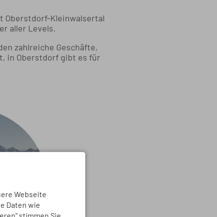
t Oberstdorf-Kleinwalsertal
r aller Levels.
den zahlreiche Geschäfte,
 in Oberstdorf gibt es für
sere Webseite
ne Daten wie
ieren“ stimmen Sie