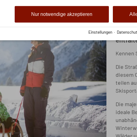
Glit
Nur notwendige akzeptieren
All
In Ober
Einstellungen
·
Datenschut
entfalt
Kennen S
Die Stra
diesem O
teilen a
Skisport
Die maje
ideale B
unabhäng
Winterwa
Wälder u