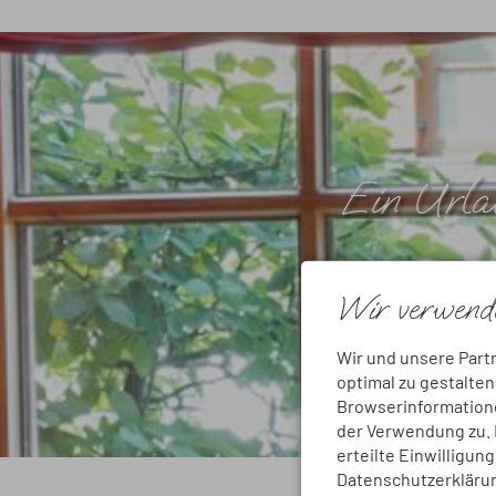
Ein Urlau
Wir verwende
Wir und unsere Part
optimal zu gestalte
Browserinformationen
der Verwendung zu. D
erteilte Einwilligun
Datenschutzerkläru