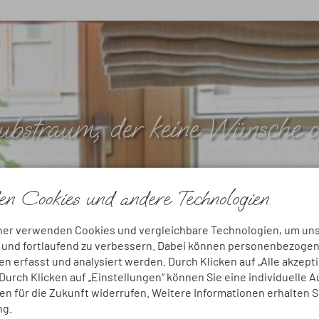
bstraum, der keine Wünsche of
n Cookies und andere Technologien.
AUSZEIT PLANEN
ner verwenden Cookies und vergleichbare Technologien, um un
n und fortlaufend zu verbessern. Dabei können personenbezoge
 erfasst und analysiert werden. Durch Klicken auf „Alle akzept
urch Klicken auf „Einstellungen“ können Sie eine individuelle 
gen für die Zukunft widerrufen. Weitere Informationen erhalten S
ng.