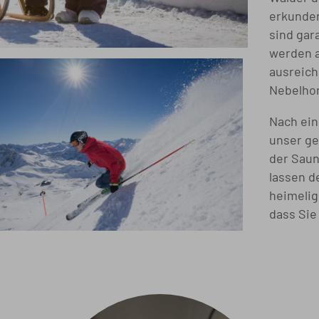
erkunde
sind gar
werden a
ausreich
Nebelhor
Nach ein
unser ge
der Saun
lassen d
heimelig
dass Sie