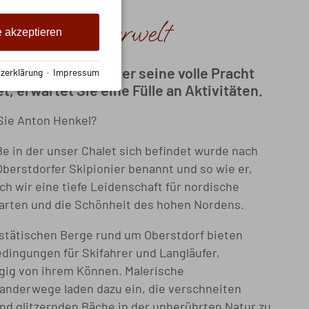
zernde Winterwelt
e akzeptieren
stdorf, wo der Winter seine volle Pracht
zerklärung
·
Impressum
et, erwartet Sie eine Fülle an Aktivitäten.
ie Anton Henkel?
ße in der unser Chalet sich befindet wurde nach
berstdorfer Skipionier benannt und so wie er,
uch wir eine tiefe Leidenschaft für nordische
arten und die Schönheit des hohen Nordens.
stätischen Berge rund um Oberstdorf bieten
edingungen für Skifahrer und Langläufer,
ig von ihrem Können. Malerische
nderwege laden dazu ein, die verschneiten
nd glitzernden Bäche in der unberührten Natur zu