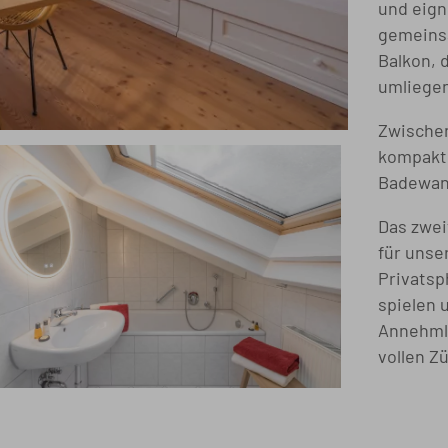
und eign
gemeinsa
Balkon, 
umliegen
Zwischen
kompakte
Badewan
Das zwei
für unse
Privatsp
spielen 
Annehmli
vollen Z