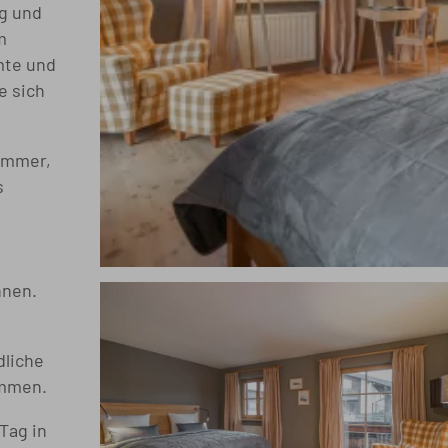
ng und
m
mte und
e sich
zimmer,
s
hnen.
dliche
ommen.
Tag in