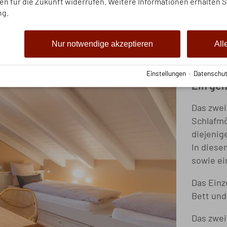
gen für die Zukunft widerrufen. Weitere Informationen erhalten S
ng.
Nur notwendige akzeptieren
All
Die 
Einstellungen
·
Datenschut
Ein gem
Das zwei
Schlafmö
diejenig
In diese
sowie ei
Das Einz
Bett und
Das zwei